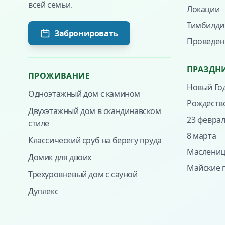
всей семьи.
Локации
Тимбилди
Забронировать
Проведен
ПРАЗДН
ПРОЖИВАНИЕ
Новый Го
Одноэтажный дом с камином
Рождеств
Двухэтажный дом в скандинавском
23 февра
стиле
8 марта
Классический сруб на берегу пруда
Маслениц
Домик для двоих
Майские 
Трехуровневый дом с сауной
Дуплекс