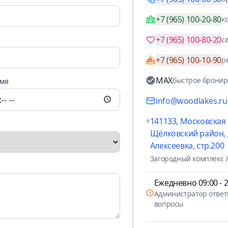
+7 (965) 100-20-80
к
+7 (965) 100-80-20
с
+7 (965) 100-10-90
р
MAX
быстрое брони
мя
info@woodlakes.ru
141133, Московская 
Щёлковский район, 
Алексеевка, стр.200
Загородный комплекс
Ежедневно 09:00 - 2
Администратор ответ
вопросы