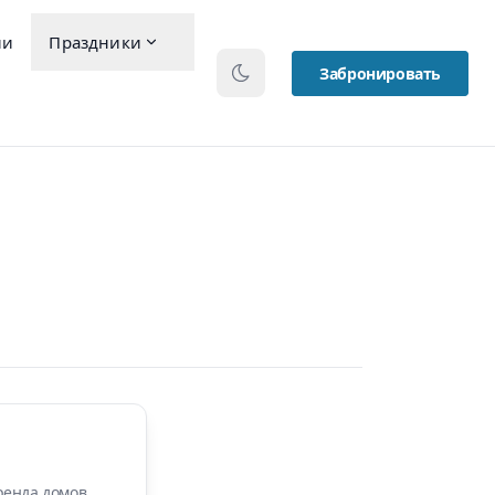
ии
Праздники
Мероприятия
О
нас
Забронировать
ренда домов