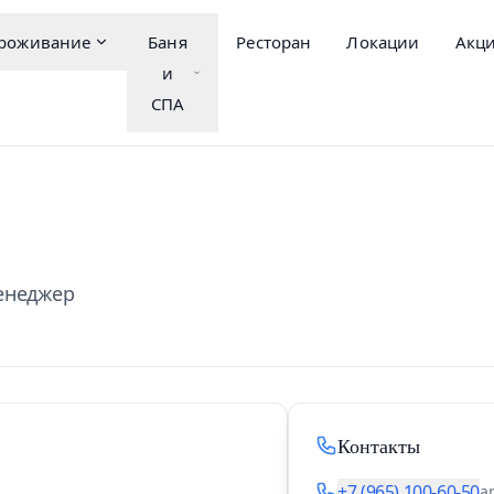
роживание
Баня
Ресторан
Локации
Акц
и
СПА
менеджер
Контакты
+7 (965) 100-60-50
а