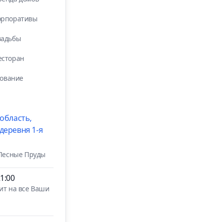
орпоративы
вадьбы
есторан
рование
область,
деревня 1-я
 Лесные Пруды
1:00
ит на все Ваши